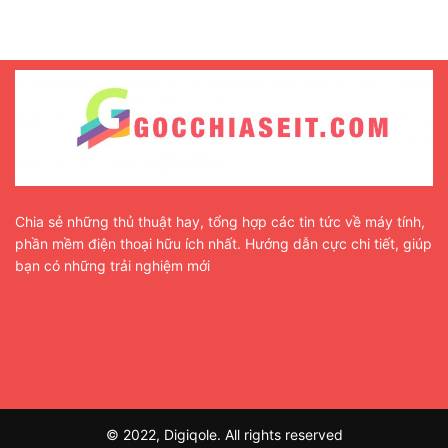
Chia sẻ những thủ thuật hay, tổng hợp các tin tức về máy tính,
phần mềm điện thoại hữu ích nhất. Hướng dẫn cực chi tiết, giúp
bạn có những trải nghiệm mới
© 2022, Digiqole. All rights reserved