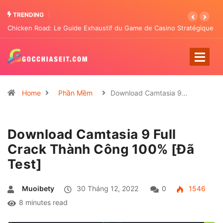
TRENDING
égique
Chicken Road: The Tactical Casino Entertainment Transforming
Pattern Analysis
Home
Phần Mềm
Download Camtasia 9…
Download Camtasia 9 Full
Crack Thành Công 100% [Đã
Test]
Muoibety
30 Tháng 12, 2022
0
1546
8 minutes read