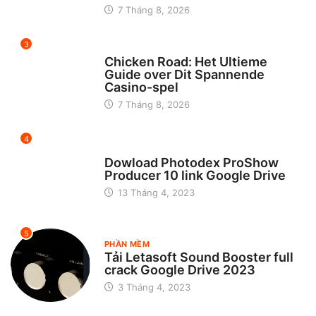
7 Tháng 8, 2026
3
UNCATEGORIZED
Chicken Road: Het Ultieme
Guide over Dit Spannende
Casino-spel
7 Tháng 8, 2026
4
CHƯA ĐƯỢC PHÂN LOẠI
Dowload Photodex ProShow
Producer 10 link Google Drive
13 Tháng 4, 2023
5
PHẦN MỀM
Tải Letasoft Sound Booster full
crack Google Drive 2023
3 Tháng 4, 2023