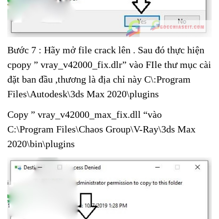
Bước 7 : Hãy mở file crack lên . Sau đó thực hiện
cpopy ” vray_v42000_fix.dlr” vào FIle thư mục cài
đặt ban đầu ,thương là địa chỉ này C\:Program
Files\Autodesk\3ds Max 2020\plugins
Copy ” vray_v42000_max_fix.dll “vào
C:\Program Files\Chaos Group\V-Ray\3ds Max
2020\bin\plugins