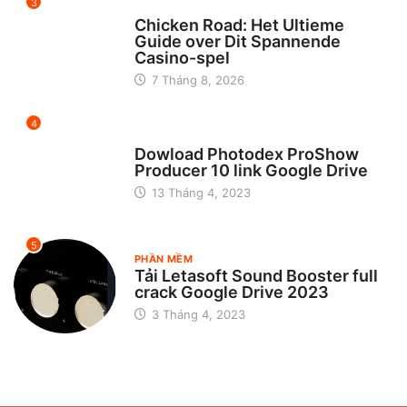
3
UNCATEGORIZED
Chicken Road: Het Ultieme
Guide over Dit Spannende
Casino-spel
7 Tháng 8, 2026
4
CHƯA ĐƯỢC PHÂN LOẠI
Dowload Photodex ProShow
Producer 10 link Google Drive
13 Tháng 4, 2023
5
PHẦN MỀM
Tải Letasoft Sound Booster full
crack Google Drive 2023
3 Tháng 4, 2023