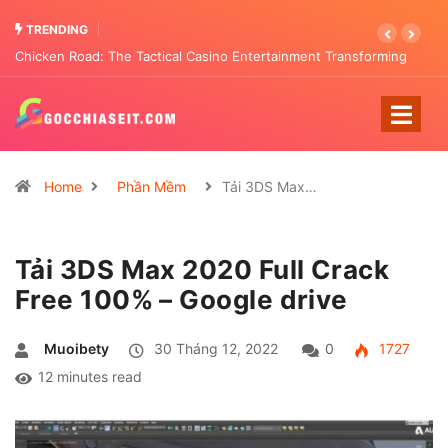
TRENDING
Chicken Road: The Tactical Casino Entertainment Transforming
Pattern Analysis
Home
Phần Mềm
Tải 3DS Max…
Tải 3DS Max 2020 Full Crack
Free 100% – Google drive
Muoibety
30 Tháng 12, 2022
0
1727
12 minutes read