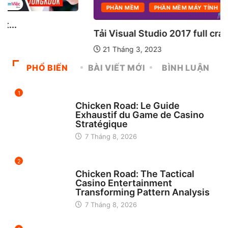
PHẦN MỀM
PHẦN MỀM MÁY TÍNH
Tải Visual Studio 2017 full crack
21 Tháng 3, 2023
PHỔ BIẾN
BÀI VIẾT MỚI
BÌNH LUẬN
1
UNCATEGORIZED
Chicken Road: Le Guide
Exhaustif du Game de Casino
Stratégique
7 Tháng 8, 2026
2
UNCATEGORIZED
Chicken Road: The Tactical
Casino Entertainment
Transforming Pattern Analysis
7 Tháng 8, 2026