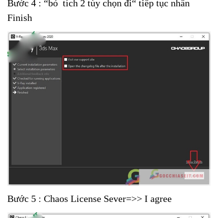
Bước 4 : “bỏ tích 2 tùy chọn đi“ tiếp tục nhấn
Finish
Bước 5 : Chaos License Sever=>> I agree