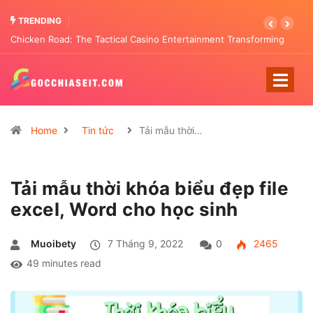
TRENDING
Chicken Road: The Tactical Casino Entertainment Transforming
Pattern Analysis
Home
Tin tức
Tải mẫu thời…
Tải mẫu thời khóa biểu đẹp file
excel, Word cho học sinh
Muoibety
7 Tháng 9, 2022
0
2465
49 minutes read