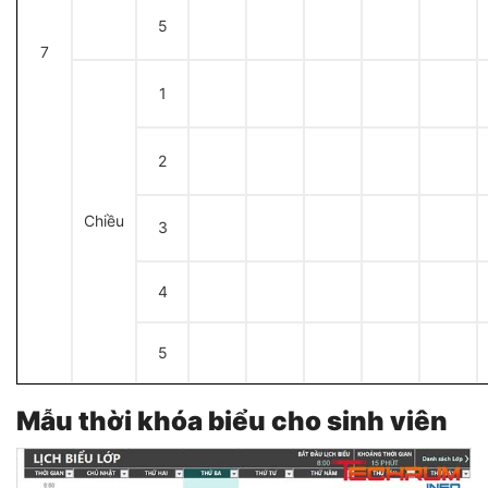
5
7
1
2
Chiều
3
4
5
M
ẫu thời khóa biểu cho sinh viên