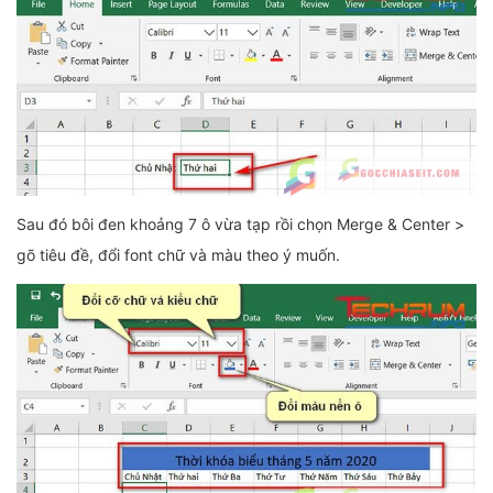
Sau đó bôi đen khoảng 7 ô vừa tạp rồi chọn Merge & Center >
gõ tiêu đề, đổi font chữ và màu theo ý muốn.