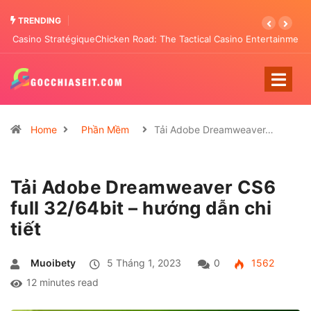
TRENDING
Chicken Road: The Tactical Casino Entertainment Transforming
Pattern Analysis
Home
Phần Mềm
Tải Adobe Dreamweaver…
Tải Adobe Dreamweaver CS6
full 32/64bit – hướng dẫn chi
tiết
Muoibety
5 Tháng 1, 2023
0
1562
12 minutes read