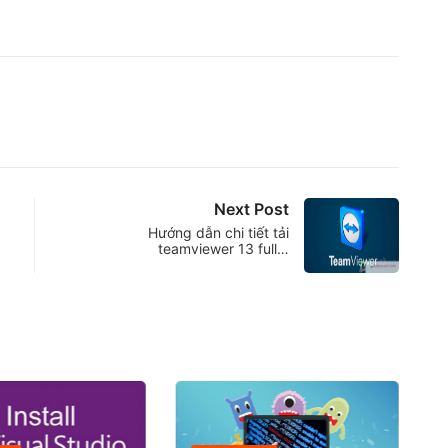
Next Post
Hướng dẫn chi tiết tải
teamviewer 13 full…