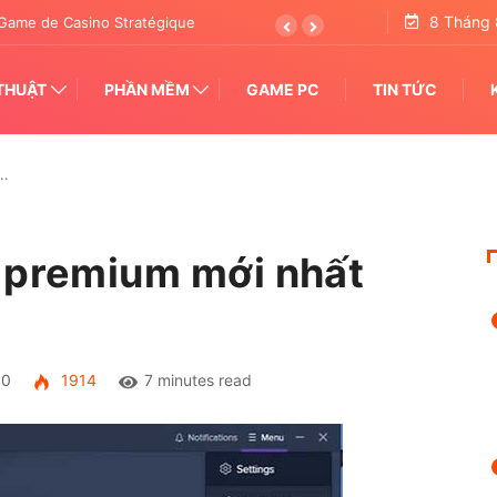
8 Tháng 
me de Casino Stratégique
Chicken Road: The Tactical Casino Entertainm
Pattern Analysis
THUẬT
PHẦN MỀM
GAME PC
TIN TỨC
p…
 premium mới nhất
0
1914
7 minutes read