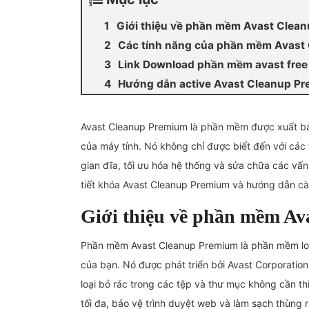
Giới thiệu về phần mềm Avast Clea
Các tính năng của phần mềm Avast
Link Download phần mềm avast free 
Hướng dẫn active Avast Cleanup Pre
Avast Cleanup Premium là phần mềm được xuất bản
của máy tính. Nó không chỉ được biết đến với các
gian đĩa, tối ưu hóa hệ thống và sửa chữa các vấn 
tiết khóa Avast Cleanup Premium và hướng dẫn c
Giới thiệu về phần mềm A
Phần mềm Avast Cleanup Premium là phần mềm loại 
của bạn. Nó được phát triển bởi Avast Corporation.
loại bỏ rác trong các tệp và thư mục không cần t
tối đa, bảo vệ trình duyệt web và làm sạch thùng 