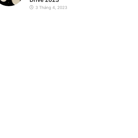
3 Tháng 4, 2023