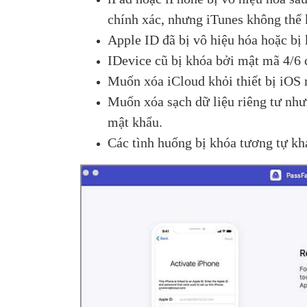
chính xác, nhưng iTunes không thể k
Apple ID đã bị vô hiệu hóa hoặc bị
IDevice cũ bị khóa bởi mật mã 4/6 
Muốn xóa iCloud khỏi thiết bị iOS
Muốn xóa sạch dữ liệu riêng tư nh
mật khẩu.
Các tình huống bị khóa tương tự kh