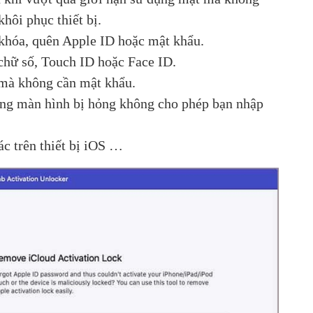
hôi phục thiết bị.
 khóa, quên Apple ID hoặc mật khẩu.
chữ số, Touch ID hoặc Face ID.
 mà không cần mật khẩu.
ưng màn hình bị hỏng không cho phép bạn nhập
ác trên thiết bị iOS …