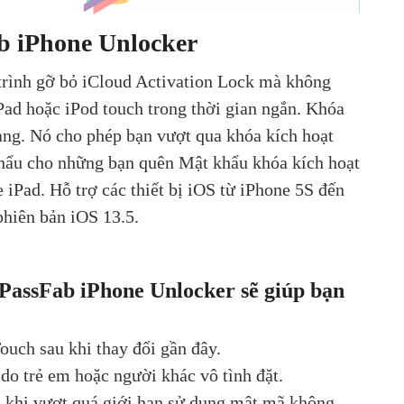
ab iPhone Unlocker
trình gỡ bỏ iCloud Activation Lock mà không
Pad hoặc iPod touch trong thời gian ngắn. Khóa
àng. Nó cho phép bạn vượt qua khóa kích hoạt
hẩu cho những bạn quên Mật khẩu khóa kích hoạt
e iPad. Hỗ trợ các thiết bị iOS từ iPhone 5S đến
phiên bản iOS 13.5.
 PassFab iPhone Unlocker sẽ giúp bạn
ouch sau khi thay đổi gần đây.
o trẻ em hoặc người khác vô tình đặt.
u khi vượt quá giới hạn sử dụng mật mã không