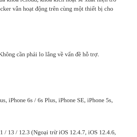
cker vẫn hoạt động trên cùng một thiết bị cho
 Không cần phải lo lắng về vấn đề hỗ trợ.
us, iPhone 6s / 6s Plus, iPhone SE, iPhone 5s,
3.1 / 13 / 12.3 (Ngoại trừ iOS 12.4.7, iOS 12.4.6,