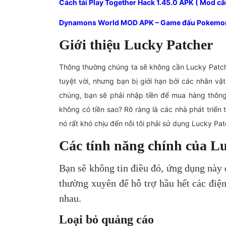
Cách tải Play Together Hack 1.45.0 APK ( Mod câ
Dynamons World MOD APK – Game đấu Pokemo
Giới thiệu Lucky Patcher
Thông thường chúng ta sẽ không cần Lucky Patche
tuyệt vời, nhưng bạn bị giới hạn bởi các nhân v
chúng, bạn sẽ phải nhập tiền để mua hàng thôn
không có tiền sao? Rõ ràng là các nhà phát triển
nó rất khó chịu đến nỗi tôi phải sử dụng Lucky Pat
Các tính năng chính của L
Bạn sẽ không tin điều đó, ứng dụng này 
thường xuyên để hỗ trợ hầu hết các điệ
nhau.
Loại bỏ quảng cáo