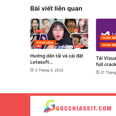
Bài viết liên quan
PHẦN M
PHẦN MỀM
PHẦN MỀ
NH
Hướng dẫn tải và cài đặt
Tải Visu
und
Letasoft...
full crac
ck
3 Tháng 4, 2023
21 Tháng