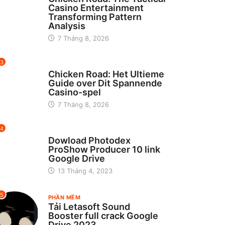
Casino Entertainment
Transforming Pattern
Analysis
7 Tháng 8, 2026
3
UNCATEGORIZED
Chicken Road: Het Ultieme
Guide over Dit Spannende
Casino-spel
7 Tháng 8, 2026
4
CHƯA ĐƯỢC PHÂN LOẠI
Dowload Photodex
ProShow Producer 10 link
Google Drive
13 Tháng 4, 2023
5
PHẦN MỀM
Tải Letasoft Sound
Booster full crack Google
Drive 2023