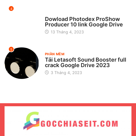
4
CHƯA ĐƯỢC PHÂN LOẠI
Dowload Photodex ProShow
Producer 10 link Google Drive
13 Tháng 4, 2023
5
PHẦN MỀM
Tải Letasoft Sound Booster full
crack Google Drive 2023
3 Tháng 4, 2023