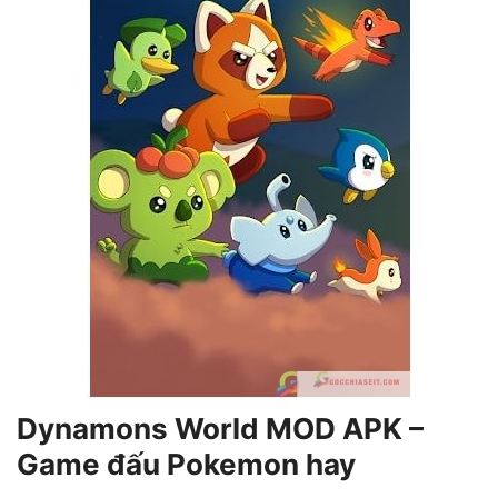
Dynamons World MOD APK –
Game đấu Pokemon hay