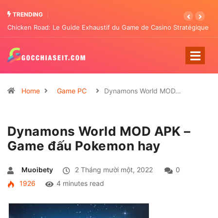
TRENDING
Chicken Road: The Tactical Casino Entertainment Transforming
Pattern Analysis
Home
Game PC
Dynamons World MOD…
Dynamons World MOD APK –
Game đấu Pokemon hay
Muoibety
2 Tháng mười một, 2022
0
1926
4 minutes read