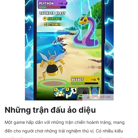
Những trận đấu ảo diệu
Một game hấp dẫn với những trận chiến hoành tráng, mang
đến cho người chơi những trải nghiệm thú vị. Có nhiều kiểu