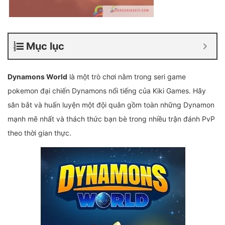
Mục lục
Dynamons World
là một trò chơi nằm trong seri game
pokemon đại chiến Dynamons nổi tiếng của Kiki Games. Hãy
săn bắt và huấn luyện một đội quân gồm toàn những Dynamon
mạnh mẽ nhất và thách thức bạn bè trong nhiều trận đánh PvP
theo thời gian thực.