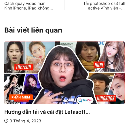
Cách quay video màn
Tải photoshop cs3 full
hình iPhone, iPad không…
active vĩnh viễn –…
Bài viết liên quan
PHẦN MỀM
PHẦN MỀM MÁY TÍN
soft...
Tải Visual Studio 2017 full c
21 Tháng 3, 2023