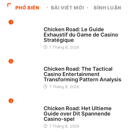
PHỔ BIẾN
BÀI VIẾT MỚI
BÌNH LUẬN
1
UNCATEGORIZED
Chicken Road: Le Guide
Exhaustif du Game de Casino
Stratégique
7 Tháng 8, 2026
2
UNCATEGORIZED
Chicken Road: The Tactical
Casino Entertainment
Transforming Pattern Analysis
7 Tháng 8, 2026
3
UNCATEGORIZED
Chicken Road: Het Ultieme
Guide over Dit Spannende
Casino-spel
7 Tháng 8, 2026