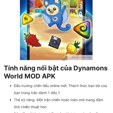
Tính năng nổi bật của Dynamons
World MOD APK
Đấu trường chến đấu online mới: Thách thức bạn bè của
bạn trong trận đánh 1 đấu 1.
Thẻ kỹ năng: Một trận chiến hoàn toàn mới mang đậm
tính chiến thuật hơn.