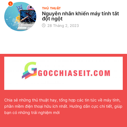
5
THỦ THUẬT
Nguyên nhân khiến máy tính tắt
đột ngột
28 Tháng 2, 2023
Chia sẻ những thủ thuật hay, tổng hợp các tin tức về máy tính,
phần mềm điện thoại hữu ích nhất. Hướng dẫn cực chi tiết, giúp
bạn có những trải nghiệm mới