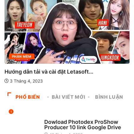
PHẦN MỀM
PHẦN MỀM MÁY TÍNH
Tải Visual Studio 2017 full crack
21 Tháng 3, 2023
PHỔ BIẾN
BÀI VIẾT MỚI
BÌNH LUẬN
1
CHƯA ĐƯỢC PHÂN LOẠI
Dowload Photodex ProShow
Producer 10 link Google Drive