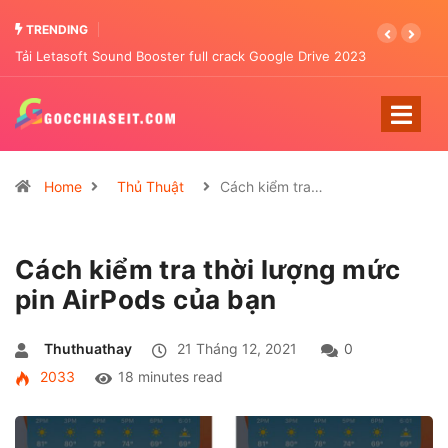
TRENDING
Tải Letasoft Sound Booster full crack Google Drive 2023
Home
Thủ Thuật
Cách kiểm tra…
Cách kiểm tra thời lượng mức
pin AirPods của bạn
Thuthuathay
21 Tháng 12, 2021
0
2033
18 minutes read