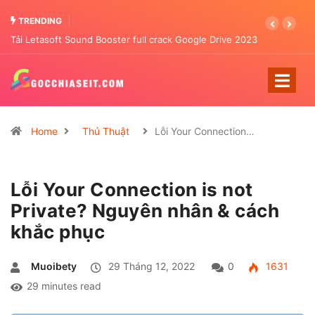
TRENDING
Tải Letasoft Sound Booster full crack Google Drive 2023
Home
Thủ Thuật
Lỗi Your Connection…
Lỗi Your Connection is not
Private? Nguyên nhân & cách
khắc phục
Muoibety
29 Tháng 12, 2022
0
1631
29 minutes read