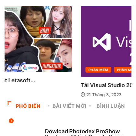
PHẦN MỀM
PHẦN MỀM MÁY TÍNH
Tải Visual Studio 2017 full crack
21 Tháng 3, 2023
PHỔ BIẾN
BÀI VIẾT MỚI
BÌNH LUẬN
1
CHƯA ĐƯỢC PHÂN LOẠI
Dowload Photodex ProShow