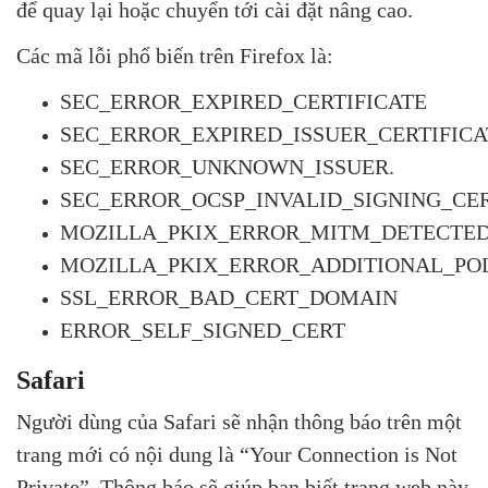
để quay lại hoặc chuyển tới cài đặt nâng cao.
Các mã lỗi phổ biến trên Firefox là:
SEC_ERROR_EXPIRED_CERTIFICATE
SEC_ERROR_EXPIRED_ISSUER_CERTIFIC
SEC_ERROR_UNKNOWN_ISSUER.
SEC_ERROR_OCSP_INVALID_SIGNING_CE
MOZILLA_PKIX_ERROR_MITM_DETECTE
MOZILLA_PKIX_ERROR_ADDITIONAL_PO
SSL_ERROR_BAD_CERT_DOMAIN
ERROR_SELF_SIGNED_CERT
Safari
Người dùng của Safari sẽ nhận thông báo trên một
trang mới có nội dung là “Your Connection is Not
Private”. Thông báo sẽ giúp bạn biết trang web này