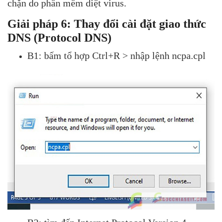
chặn do phần mềm diệt virus.
Giải pháp 6: Thay đổi cài đặt giao thức
DNS (Protocol DNS)
B1: bấm tổ hợp Ctrl+R > nhập lệnh ncpa.cpl