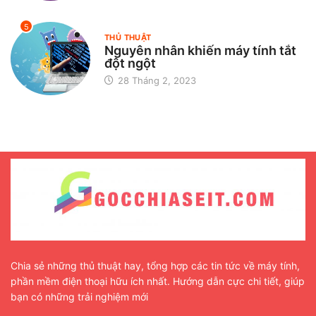
5
THỦ THUẬT
Nguyên nhân khiến máy tính tắt
đột ngột
28 Tháng 2, 2023
Chia sẻ những thủ thuật hay, tổng hợp các tin tức về máy tính,
phần mềm điện thoại hữu ích nhất. Hướng dẫn cực chi tiết, giúp
bạn có những trải nghiệm mới