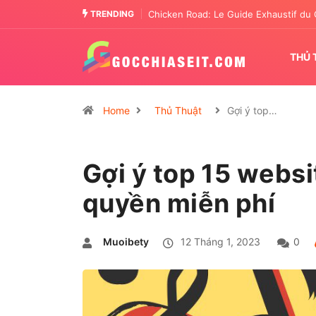
TRENDING
Chicken Road: The Tactical Casino En
THỦ 
Home
Thủ Thuật
Gợi ý top…
Gợi ý top 15 websi
quyền miễn phí
Muoibety
12 Tháng 1, 2023
0