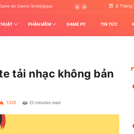
8 Tháng 
tertainment Transforming Pattern Analysis
THUẬT
PHẦN MỀM
GAME PC
TIN TỨC
te tải nhạc không bản
1325
22 minutes read