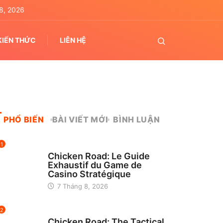
8, 2026
KIẾN THỨC
LIÊN HỆ
PHỔ BIẾN
BÀI VIẾT MỚI
BÌNH LUẬN
1
UNCATEGORIZED
Chicken Road: Le Guide
Exhaustif du Game de
Casino Stratégique
7 Tháng 8, 2026
2
UNCATEGORIZED
Chicken Road: The Tactical