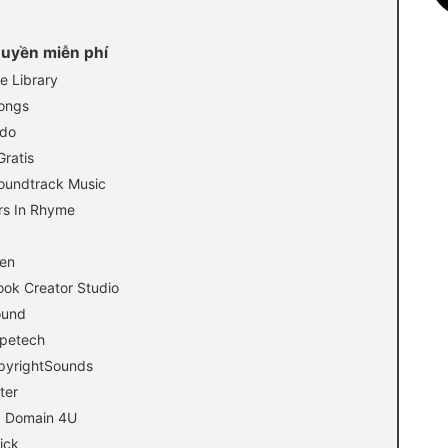
quyền miễn phí
e Library
ongs
ndo
ratis
Soundtrack Music
rs In Rhyme
pen
ok Creator Studio
ound
mpetech
pyrightSounds
ter
c Domain 4U
ick