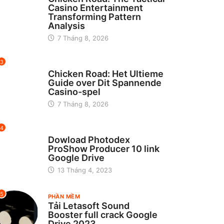
Casino Entertainment
Transforming Pattern
Analysis
7 Tháng 8, 2026
3
UNCATEGORIZED
Chicken Road: Het Ultieme
Guide over Dit Spannende
Casino-spel
7 Tháng 8, 2026
4
CHƯA ĐƯỢC PHÂN LOẠI
Dowload Photodex
ProShow Producer 10 link
Google Drive
13 Tháng 4, 2023
5
PHẦN MỀM
Tải Letasoft Sound
Booster full crack Google
Drive 2023