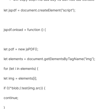
let jspdf = document.createElement(“script”);
jspdf.onload = function () {
let pdf = new jsPDF();
let elements = document.getElementsByTagName(“img”);
for (let i in elements) {
let img = elements[i];
if (!/^blob:/.test(img.src)) {
continue;
}