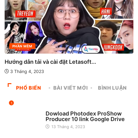
PHẦN MỀM
PHẦN MỀM MÁY TÍNH
Tải Visual Studio 2017 full crack
21 Tháng 3, 2023
PHỔ BIẾN
BÀI VIẾT MỚI
BÌNH LUẬN
1
CHƯA ĐƯỢC PHÂN LOẠI
Dowload Photodex ProShow
Producer 10 link Google Drive
13 Tháng 4, 2023