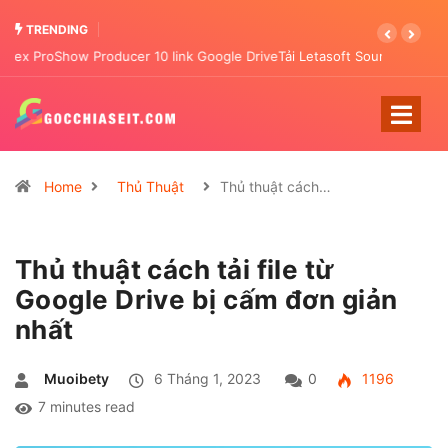
TRENDING
Tải Letasoft Sound Booster full crack Google Drive 2023
Home
Thủ Thuật
Thủ thuật cách…
Thủ thuật cách tải file từ
Google Drive bị cấm đơn giản
nhất
Muoibety
6 Tháng 1, 2023
0
1196
7 minutes read