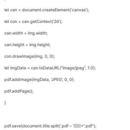
let can = document.createElement(‘canvas’);
let con = can.getContext(‘2d’);
can.width = img.width;
can.height = img.height;
con.drawImage(img, 0, 0);
let imgData = can.toDataURL(“image/jpeg”, 1.0);
pdf.addImage(imgData, ‘JPEG’, 0, 0);
pdf.addPage();
}
pdf.save(document.title.split(‘.pdf – ‘)[0]+”.pdf”);