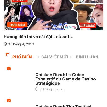
PHẦN MỀM
à cài đặt Letasoft...
Tải Visual Stud
3
21 Tháng 3, 20
PHỔ BIẾN
BÀI VIẾT MỚI
BÌNH LUẬN
1
UNCATEGORIZED
Chicken Road: Le Guide
Exhaustif du Game de Casino
Stratégique
7 Tháng 8, 2026
2
UNCATEGORIZED
Chicken Road: The Tactical