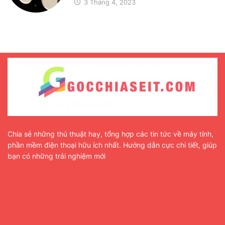
3 Tháng 4, 2023
Chia sẻ những thủ thuật hay, tổng hợp các tin tức về máy tính,
phần mềm điện thoại hữu ích nhất. Hướng dẫn cực chi tiết, giúp
bạn có những trải nghiệm mới