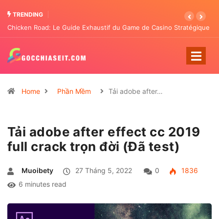
TRENDING
ino Stratégique
Chicken Road: The Tactical Casino Entertainment Trans
Pattern Analysis
Home
Phần Mềm
Tải adobe after…
Tải adobe after effect cc 2019
full crack trọn đời (Đã test)
Muoibety
27 Tháng 5, 2022
0
1836
6 minutes read