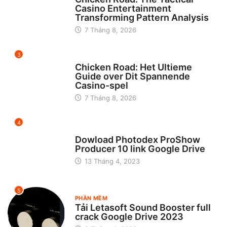
Casino Entertainment
Transforming Pattern Analysis
7 Tháng 8, 2026
3
UNCATEGORIZED
Chicken Road: Het Ultieme
Guide over Dit Spannende
Casino-spel
7 Tháng 8, 2026
4
CHƯA ĐƯỢC PHÂN LOẠI
Dowload Photodex ProShow
Producer 10 link Google Drive
13 Tháng 4, 2023
5
PHẦN MỀM
Tải Letasoft Sound Booster full
crack Google Drive 2023