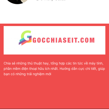
Chia sẻ những thủ thuật hay, tổng hợp các tin tức về máy tính,
phần mềm điện thoại hữu ích nhất. Hướng dẫn cực chi tiết, giúp
bạn có những trải nghiệm mới