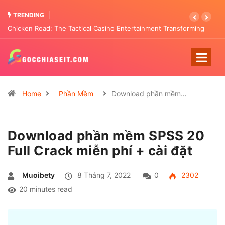
TRENDING
Chicken Road: The Tactical Casino Entertainment Transforming
Pattern Analysis
Home
Phần Mềm
Download phần mềm…
Download phần mềm SPSS 20
Full Crack miễn phí + cài đặt
Muoibety
8 Tháng 7, 2022
0
2302
20 minutes read