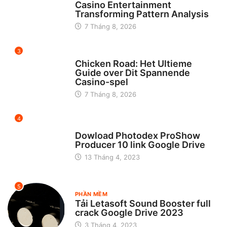
Casino Entertainment
Transforming Pattern Analysis
7 Tháng 8, 2026
3
UNCATEGORIZED
Chicken Road: Het Ultieme
Guide over Dit Spannende
Casino-spel
7 Tháng 8, 2026
4
CHƯA ĐƯỢC PHÂN LOẠI
Dowload Photodex ProShow
Producer 10 link Google Drive
13 Tháng 4, 2023
5
PHẦN MỀM
Tải Letasoft Sound Booster full
crack Google Drive 2023
3 Tháng 4, 2023