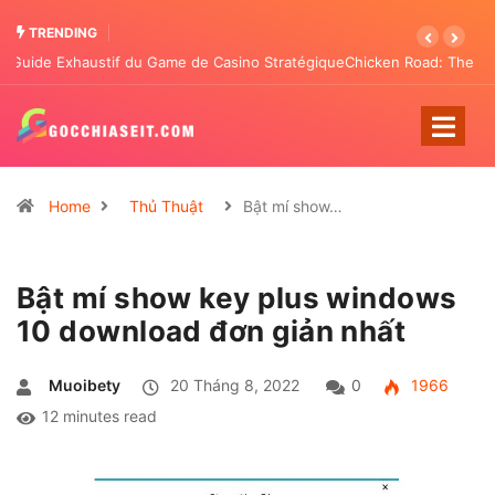
TRENDING
Chicken Road: The Tactical Casino Entertainment Transforming
Pattern Analysis
Home
Thủ Thuật
Bật mí show…
Bật mí show key plus windows
10 download đơn giản nhất
Muoibety
20 Tháng 8, 2022
0
1966
12 minutes read