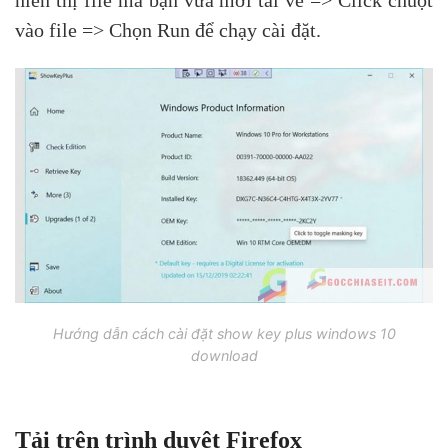
hiển thị file mà bạn vừa mới tải về => Click chuột
vào file => Chọn Run để chạy cài đặt.
Hướng dẫn cách cài đặt show key plus windows 10
download
Tải trên trình duyệt Firefox