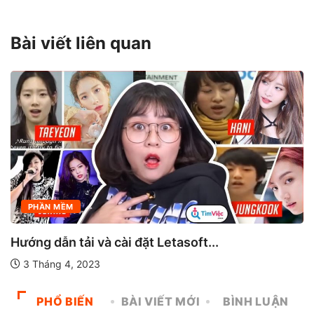
Bài viết liên quan
PHẦN MỀM
à cài đặt Letasoft...
Tải Visual Stud
3
21 Tháng 3, 20
PHỔ BIẾN
BÀI VIẾT MỚI
BÌNH LUẬN