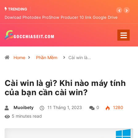
TRENDING
Dowload Photodex ProShow Producer 10 link Google Drive
Tải Letasoft
Home
Phần Mềm
Cài win là…
Cài win là gì? Khi nào máy tính
của bạn cần cài win?
Muoibety
11 Tháng 1, 2023
0
1280
5 minutes read