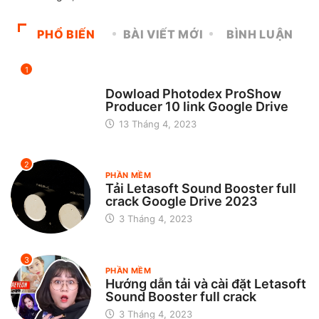
PHỔ BIẾN
BÀI VIẾT MỚI
BÌNH LUẬN
1
CHƯA ĐƯỢC PHÂN LOẠI
Dowload Photodex ProShow
Producer 10 link Google Drive
13 Tháng 4, 2023
2
PHẦN MỀM
Tải Letasoft Sound Booster full
crack Google Drive 2023
3 Tháng 4, 2023
3
PHẦN MỀM
Hướng dẫn tải và cài đặt Letasoft
Sound Booster full crack
3 Tháng 4, 2023