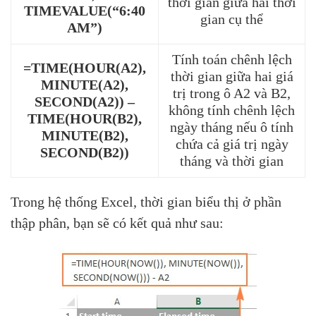
thời gian giữa hai thời
TIMEVALUE(“6:40
gian cụ thể
AM”)
Tính toán chênh lệch
=TIME(HOUR(A2),
thời gian giữa hai giá
MINUTE(A2),
trị trong ô A2 và B2,
SECOND(A2)) –
không tính chênh lệch
TIME(HOUR(B2),
ngày tháng nếu ô tính
MINUTE(B2),
chứa cả giá trị ngày
SECOND(B2))
tháng và thời gian
Trong hệ thống Excel, thời gian biểu thị ở phần
thập phân, bạn sẽ có kết quả như sau: