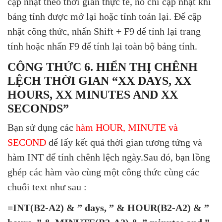
cập nhật theo thời gian thực tế, nó chỉ cập nhật khi
bảng tính được mở lại hoặc tính toán lại. Để cập
nhật công thức, nhấn Shift + F9 để tính lại trang
tính hoặc nhấn F9 để tính lại toàn bộ bảng tính.
CÔNG THỨC 6. HIỂN THỊ CHÊNH
LỆCH THỜI GIAN “XX DAYS, XX
HOURS, XX MINUTES AND XX
SECONDS”
Bạn sử dụng các
hàm HOUR, MINUTE và
SECOND
để lấy kết quả thời gian tương tứng và
hàm INT để tính chênh lệch ngày.Sau đó, bạn lồng
ghép các hàm vào cùng một công thức cùng các
chuỗi text như sau :
=INT(B2-A2) & ” days, ” & HOUR(B2-A2) & ”