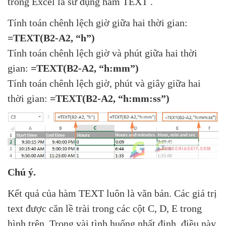
trong Excel là sử dụng hàm TEXT .
Tính toán chênh lệch giờ giữa hai thời gian:
=TEXT(B2-A2, “h”)
Tính toán chênh lệch giờ và phút giữa hai thời
gian:
=TEXT(B2-A2, “h:mm”)
Tính toán chênh lệch giờ, phút và giây giữa hai
thời gian:
=TEXT(B2-A2, “h:mm:ss”)
Chú ý.
Kết quả của hàm TEXT luôn là văn bản. Các giá trị
text được căn lề trài trong các cột C, D, E trong
hình trên. Trong vài tình huống nhất định, điều này