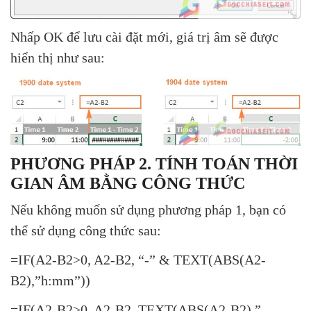
Nhấp OK để lưu cài đặt mới, giá trị âm sẽ được
hiển thị như sau:
PHƯƠNG PHÁP 2. TÍNH TOÁN THỜI
GIAN ÂM BẰNG CÔNG THỨC
Nếu không muốn sử dụng phương pháp 1, bạn có
thể sử dụng công thức sau:
=IF(A2-B2>0, A2-B2, “-” & TEXT(ABS(A2-
B2),”h:mm”))
=IF(A2-B2>0, A2-B2, TEXT(ABS(A2-B2),”-