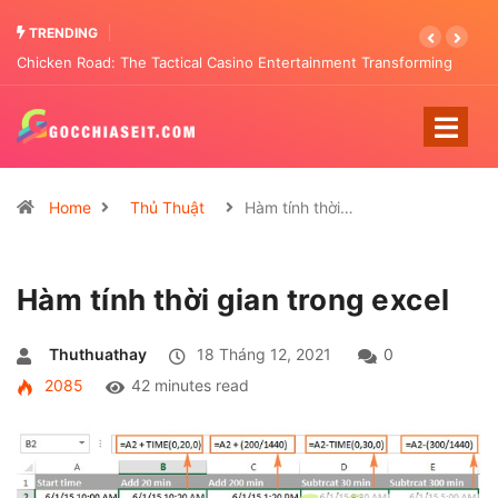
TRENDING
Chicken Road: The Tactical Casino Entertainment Transforming
Pattern Analysis
Home
Thủ Thuật
Hàm tính thời…
Hàm tính thời gian trong excel
Thuthuathay
18 Tháng 12, 2021
0
2085
42 minutes read