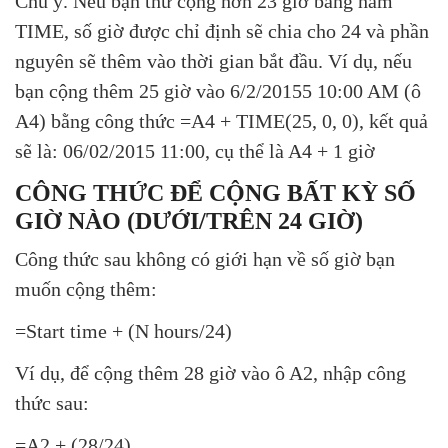
Chú ý. Nếu bạn thử cộng hơn 23 giờ bằng hàm
TIME, số giờ được chỉ định sẽ chia cho 24 và phần
nguyên sẽ thêm vào thời gian bắt đầu. Ví dụ, nếu
bạn cộng thêm 25 giờ vào 6/2/20155 10:00 AM (ô
A4) bằng công thức =A4 + TIME(25, 0, 0), kết quả
sẽ là: 06/02/2015 11:00, cụ thể là A4 + 1 giờ
CÔNG THỨC ĐỂ CỘNG BẤT KỲ SỐ
GIỜ NÀO (DƯỚI/TRÊN 24 GIỜ)
Công thức sau không có giới hạn về số giờ bạn
muốn cộng thêm:
=Start time + (N hours/24)
Ví dụ, để cộng thêm 28 giờ vào ô A2, nhập công
thức sau:
=A2 + (28/24)