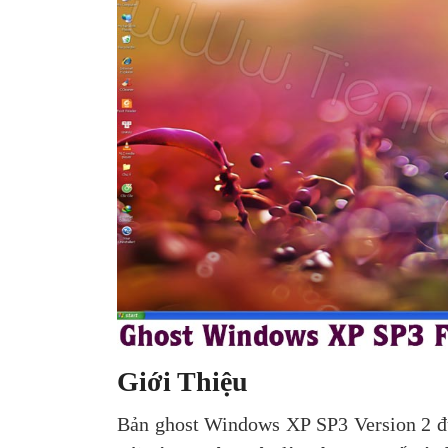
Giới Thiệu
Bản ghost Windows XP SP3 Version 2 đ