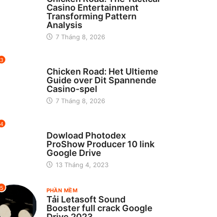
Casino Entertainment
Transforming Pattern
Analysis
7 Tháng 8, 2026
3
UNCATEGORIZED
Chicken Road: Het Ultieme
Guide over Dit Spannende
Casino-spel
7 Tháng 8, 2026
4
CHƯA ĐƯỢC PHÂN LOẠI
Dowload Photodex
ProShow Producer 10 link
Google Drive
13 Tháng 4, 2023
5
PHẦN MỀM
Tải Letasoft Sound
Booster full crack Google
Drive 2023