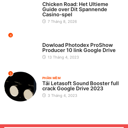
Chicken Road: Het Ultieme
Guide over Dit Spannende
Casino-spel
7 Tháng 8, 2026
4
CHƯA ĐƯỢC PHÂN LOẠI
Dowload Photodex ProShow
Producer 10 link Google Drive
13 Tháng 4, 2023
5
PHẦN MỀM
Tải Letasoft Sound Booster full
crack Google Drive 2023
3 Tháng 4, 2023