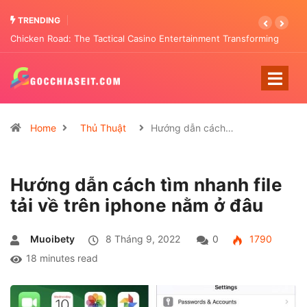
TRENDING
Chicken Road: The Tactical Casino Entertainment Transforming
Pattern Analysis
Home
Thủ Thuật
Hướng dẫn cách…
Hướng dẫn cách tìm nhanh file
tải về trên iphone nằm ở đâu
Muoibety
8 Tháng 9, 2022
0
1790
18 minutes read