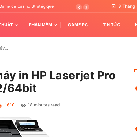
9 Tháng 
tertainment Transforming Pattern Analysis
THUẬT
PHẦN MỀM
GAME PC
TIN TỨC
máy…
áy in HP Laserjet Pro
/64bit
1610
18 minutes read