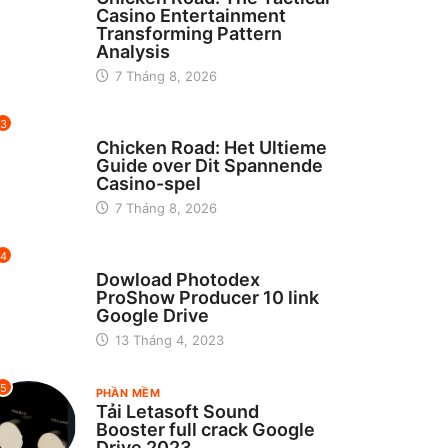
Casino Entertainment
Transforming Pattern
Analysis
7 Tháng 8, 2026
3
UNCATEGORIZED
Chicken Road: Het Ultieme
Guide over Dit Spannende
Casino-spel
7 Tháng 8, 2026
4
CHƯA ĐƯỢC PHÂN LOẠI
Dowload Photodex
ProShow Producer 10 link
Google Drive
13 Tháng 4, 2023
5
PHẦN MỀM
Tải Letasoft Sound
Booster full crack Google
Drive 2023