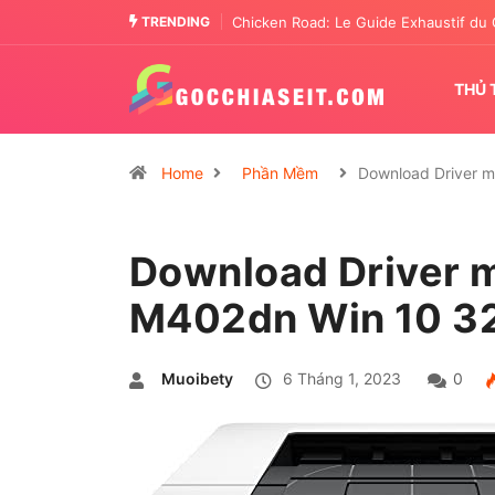
TRENDING
Chicken Road: The Tactical Casino En
THỦ 
Home
Phần Mềm
Download Driver 
Download Driver m
M402dn Win 10 32
Muoibety
6 Tháng 1, 2023
0