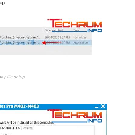
tup
ạy file setup