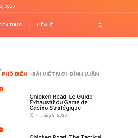
8, 2026
KIẾN THỨC
LIÊN HỆ
PHỔ BIẾN
BÀI VIẾT MỚI
BÌNH LUẬN
1
UNCATEGORIZED
Chicken Road: Le Guide
Exhaustif du Game de
Casino Stratégique
7 Tháng 8, 2026
2
UNCATEGORIZED
Chicken Road: The Tactical