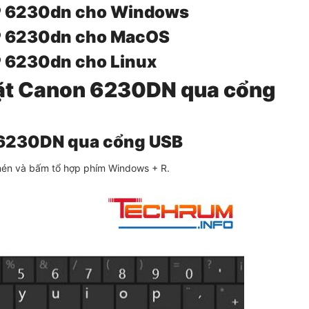
P 6230dn cho Windows
P 6230dn cho MacOS
P 6230dn cho Linux
đặt Canon 6230DN qua cổng
n 6230DN qua cổng USB
i nén và bấm tổ hợp phím Windows + R.