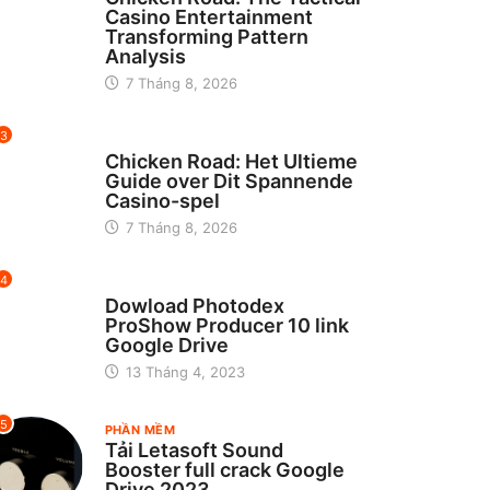
Casino Entertainment
Transforming Pattern
Analysis
7 Tháng 8, 2026
3
UNCATEGORIZED
Chicken Road: Het Ultieme
Guide over Dit Spannende
Casino-spel
7 Tháng 8, 2026
4
CHƯA ĐƯỢC PHÂN LOẠI
Dowload Photodex
ProShow Producer 10 link
Google Drive
13 Tháng 4, 2023
5
PHẦN MỀM
Tải Letasoft Sound
Booster full crack Google
Drive 2023