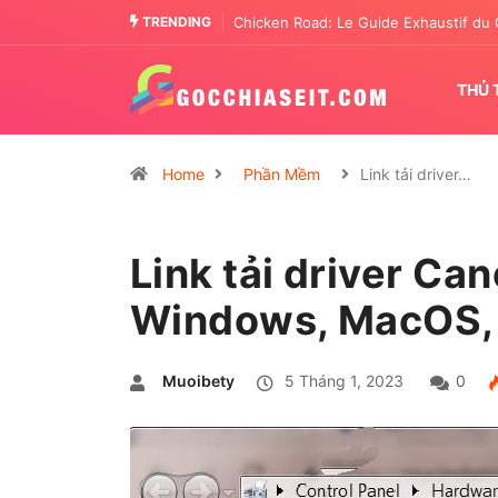
TRENDING
Chicken Road: The Tactical Casino En
THỦ 
Home
Phần Mềm
Link tải driver…
Link tải driver C
Windows, MacOS, 
Muoibety
5 Tháng 1, 2023
0