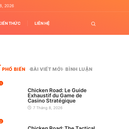
8, 2026
KIẾN THỨC
LIÊN HỆ
PHỔ BIẾN
BÀI VIẾT MỚI
BÌNH LUẬN
1
UNCATEGORIZED
Chicken Road: Le Guide
Exhaustif du Game de
Casino Stratégique
7 Tháng 8, 2026
2
UNCATEGORIZED
Chicken Road: The Tactical