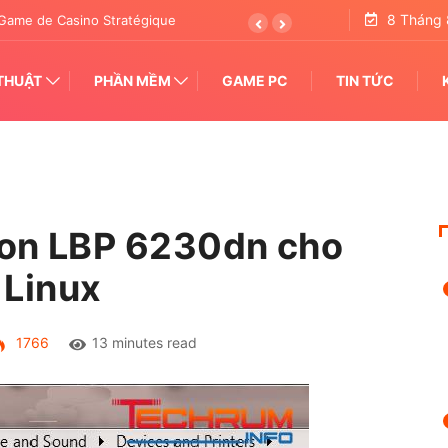
8 Tháng 
tertainment Transforming Pattern Analysis
THUẬT
PHẦN MỀM
GAME PC
TIN TỨC
anon LBP 6230dn cho
Linux
1766
13 minutes read