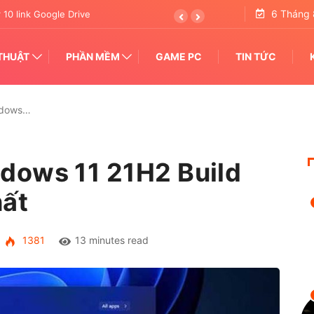
6 Tháng 
 Google Drive 2023
THUẬT
PHẦN MỀM
GAME PC
TIN TỨC
ndows…
dows 11 21H2 Build
ất
1381
13 minutes read