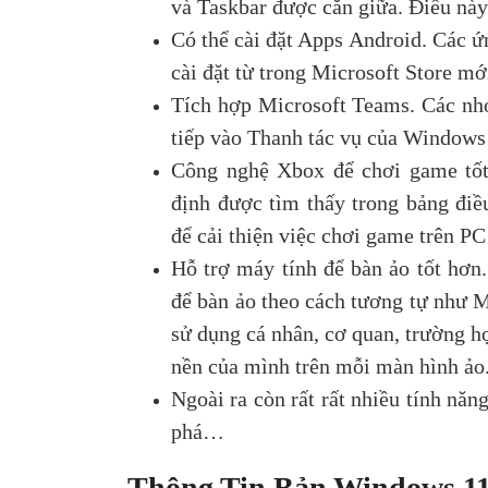
và Taskbar được căn giữa. Điều này
Có thể cài đặt Apps Android. Các ứ
cài đặt từ trong Microsoft Store m
Tích hợp Microsoft Teams. Các nh
tiếp vào Thanh tác vụ của Windows 
Công nghệ Xbox để chơi game tốt
định được tìm thấy trong bảng điề
để cải thiện việc chơi game trên P
Hỗ trợ máy tính để bàn ảo tốt hơn
để bàn ảo theo cách tương tự như 
sử dụng cá nhân, cơ quan, trường h
nền của mình trên mỗi màn hình ảo
Ngoài ra còn rất rất nhiều tính nă
phá…
Thông Tin Bản Windows 11