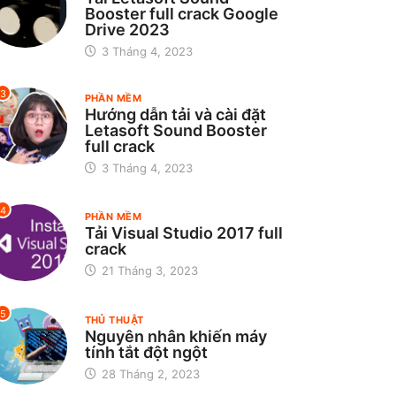
Booster full crack Google
Drive 2023
3 Tháng 4, 2023
3
PHẦN MỀM
Hướng dẫn tải và cài đặt
Letasoft Sound Booster
full crack
3 Tháng 4, 2023
4
PHẦN MỀM
Tải Visual Studio 2017 full
crack
21 Tháng 3, 2023
5
THỦ THUẬT
Nguyên nhân khiến máy
tính tắt đột ngột
28 Tháng 2, 2023