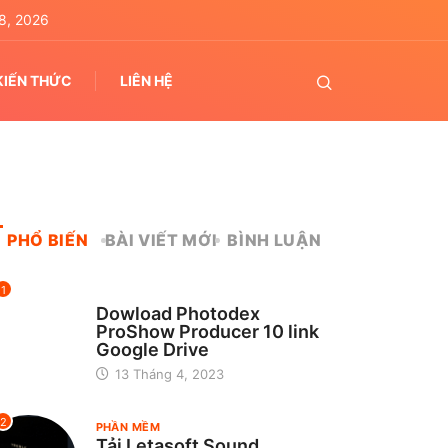
8, 2026
KIẾN THỨC
LIÊN HỆ
PHỔ BIẾN
BÀI VIẾT MỚI
BÌNH LUẬN
1
CHƯA ĐƯỢC PHÂN LOẠI
Dowload Photodex
ProShow Producer 10 link
Google Drive
13 Tháng 4, 2023
2
PHẦN MỀM
Tải Letasoft Sound