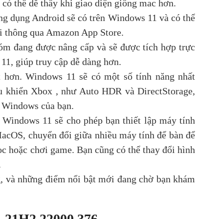
 có thể dễ thấy khi giao diện giống mac hơn.
ng dụng Android sẽ có trên Windows 11 và có thể
ới thông qua Amazon App Store.
óm đang được nâng cấp và sẽ được tích hợp trực
11, giúp truy cập dễ dàng hơn.
 hơn. Windows 11 sẽ có một số tính năng nhất
u khiển Xbox , như Auto HDR và ​​DirectStorage,
C Windows của bạn.
. Windows 11 sẽ cho phép bạn thiết lập máy tính
MacOS, chuyển đổi giữa nhiều máy tính để bàn để
ọc hoặc chơi game. Bạn cũng có thể thay đổi hình
.
ng, và những điểm nổi bật mới đang chờ bạn khám
 21H2 22000.376