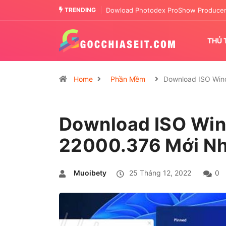
TRENDING
Tải Letasoft Sound Booster full crack
THỦ 
Home
Phần Mềm
Download ISO Wi
Download ISO Win
22000.376 Mới Nh
Muoibety
25 Tháng 12, 2022
0