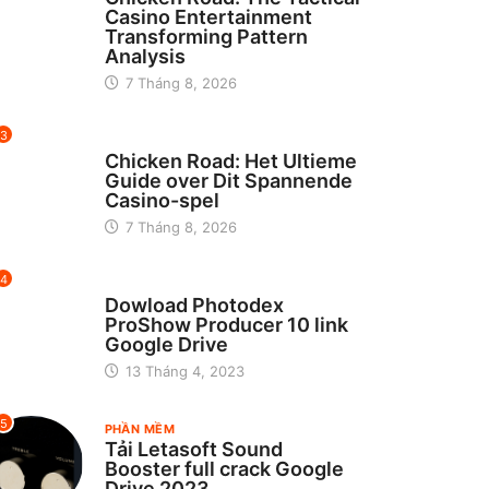
Casino Entertainment
Transforming Pattern
Analysis
7 Tháng 8, 2026
3
UNCATEGORIZED
Chicken Road: Het Ultieme
Guide over Dit Spannende
Casino-spel
7 Tháng 8, 2026
4
CHƯA ĐƯỢC PHÂN LOẠI
Dowload Photodex
ProShow Producer 10 link
Google Drive
13 Tháng 4, 2023
5
PHẦN MỀM
Tải Letasoft Sound
Booster full crack Google
Drive 2023