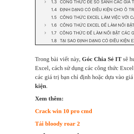
CÔNG THỨC ĐỂ SO SÁNH CÁC GIÁ TR
ĐỊNH DẠNG CÓ ĐIỀU KIỆN CHO Ô 
CÔNG THỨC EXCEL LÀM VIỆC VỚI CÁ
CÔNG THỨC EXCEL ĐỂ LÀM NỔI BẬ
CÔNG THỨC ĐỂ LÀM NỔI BẬT CÁC G
TẠI SAO ĐỊNH DẠNG CÓ ĐIỀU KIỆN
Trong bài viết này,
Góc Chia Sẻ IT
sẽ h
Excel, cách sử dụng các công thức Excel
các giá trị bạn chỉ định hoặc dựa vào giá
kiện
.
Xem thêm:
Crack win 10 pro cmd
Tải bloody roar 2