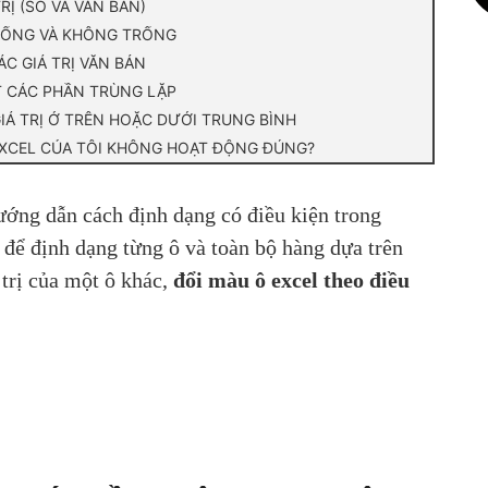
Ị (SỐ VÀ VĂN BẢN)
TRỐNG VÀ KHÔNG TRỐNG
C GIÁ TRỊ VĂN BẢN
T CÁC PHẦN TRÙNG LẶP
IÁ TRỊ Ở TRÊN HOẶC DƯỚI TRUNG BÌNH
 EXCEL CỦA TÔI KHÔNG HOẠT ĐỘNG ĐÚNG?
ướng dẫn cách định dạng có điều kiện trong
 để định dạng từng ô và toàn bộ hàng dựa trên
 trị của một ô khác,
đổi màu ô excel theo điều