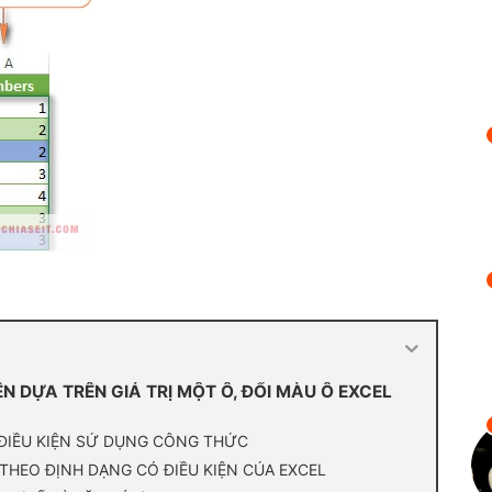
N DỰA TRÊN GIÁ TRỊ MỘT Ô, ĐỔI MÀU Ô EXCEL
 ĐIỀU KIỆN SỬ DỤNG CÔNG THỨC
THEO ĐỊNH DẠNG CÓ ĐIỀU KIỆN CỦA EXCEL