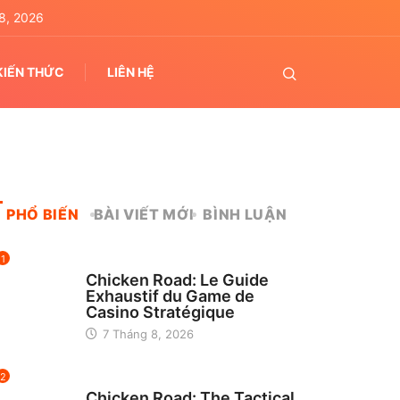
8, 2026
KIẾN THỨC
LIÊN HỆ
PHỔ BIẾN
BÀI VIẾT MỚI
BÌNH LUẬN
1
UNCATEGORIZED
Chicken Road: Le Guide
Exhaustif du Game de
Casino Stratégique
7 Tháng 8, 2026
2
UNCATEGORIZED
Chicken Road: The Tactical