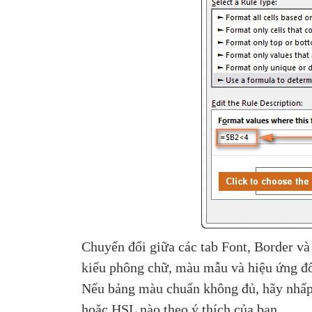
Chuyển đổi giữa các tab Font, Border và
kiểu phông chữ, màu mẫu và hiệu ứng đổ 
Nếu bảng màu chuẩn không đủ, hãy nhấ
hoặc HSL nào theo ý thích của bạn.