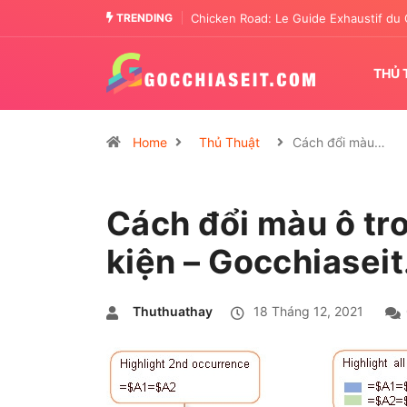
TRENDING
Chicken Road: The Tactical Casino En
THỦ 
Home
Thủ Thuật
Cách đổi màu…
Cách đổi màu ô tr
kiện – Gocchiasei
Thuthuathay
18 Tháng 12, 2021