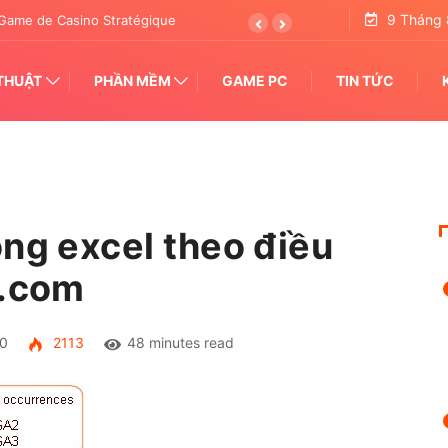
9 Tháng 
tertainment Transforming Pattern Analysis
THUẬT
PHẦN MỀM
GAME PC
TIN TỨC
ong excel theo điều
t.com
0
2113
48 minutes read