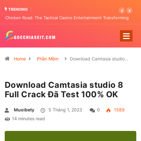
TRENDING
Chicken Road: The Tactical Casino Entertainment Transforming
Pattern Analysis
Home
Phần Mềm
Download Camtasia studio…
Download Camtasia studio 8
Full Crack Đã Test 100% OK
Muoibety
5 Tháng 1, 2023
0
1589
14 minutes read