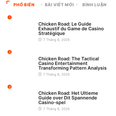
PHỔ BIẾN
BÀI VIẾT MỚI
BÌNH LUẬN
1
UNCATEGORIZED
Chicken Road: Le Guide
Exhaustif du Game de Casino
Stratégique
7 Tháng 8, 2026
2
UNCATEGORIZED
Chicken Road: The Tactical
Casino Entertainment
Transforming Pattern Analysis
7 Tháng 8, 2026
3
UNCATEGORIZED
Chicken Road: Het Ultieme
Guide over Dit Spannende
Casino-spel
7 Tháng 8, 2026