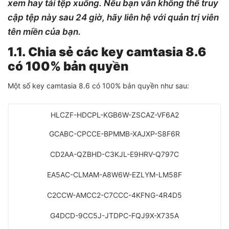
xem hay tải tệp xuống. Nếu bạn vẫn không thể truy
cập tệp này sau 24 giờ, hãy liên hệ với quản trị viên
tên miền của bạn.
1.1. Chia sẻ các key camtasia 8.6
có 100% bản quyền
Một số key camtasia 8.6 có 100% bản quyền như sau:
HLCZF-HDCPL-KGB6W-ZSCAZ-VF6A2
GCABC-CPCCE-BPMMB-XAJXP-S8F6R
CD2AA-QZBHD-C3KJL-E9HRV-Q797C
EA5AC-CLMAM-A8W6W-EZLYM-LM58F
C2CCW-AMCC2-C7CCC-4KFNG-4R4D5
G4DCD-9CC5J-JTDPC-FQJ9X-X735A