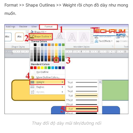
Format >> Shape Outlines >> Weight rồi chọn đồ dày như mong
muốn.
Thay đổi độ dày mũi tên/đường nối