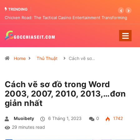
TRENDING
Chicken Road: The Tactical Casino Entertainment Transforming
Pattern Analysis
Home
Thủ Thuật
Cách vẽ sơ…
Cách vẽ sơ đồ trong Word
2003, 2007, 2010, 2013,…đơn
giản nhất
Muoibety
6 Tháng 1, 2023
0
1742
29 minutes read