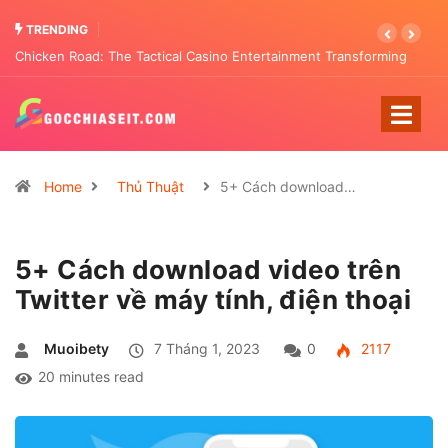
TRENDING
Chicken Road: The Tactical Casino Entertainment Transforming
Pattern Analysis
Home
Thủ Thuật
5+ Cách download…
5+ Cách download video trên
Twitter về máy tính, điện thoại
Muoibety
7 Tháng 1, 2023
0
2117
20 minutes read