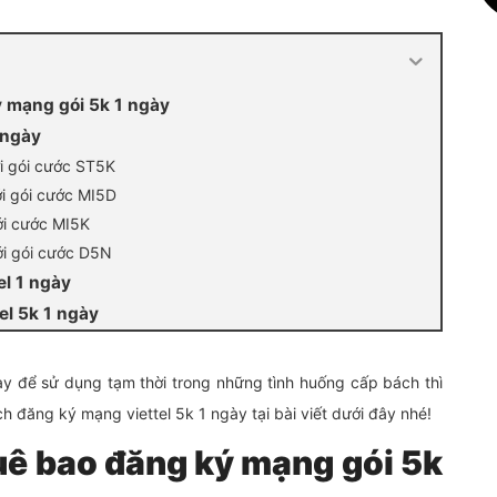
ý mạng gói 5k 1 ngày
 ngày
ới gói cước ST5K
ới gói cước MI5D
ới cước MI5K
ới gói cước D5N
el 1 ngày
el 5k 1 ngày
y để sử dụng tạm thời trong những tình huống cấp bách thì
 đăng ký mạng viettel 5k 1 ngày tại bài viết dưới đây nhé!
uê bao đăng ký mạng gói 5k