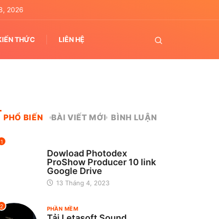
8, 2026
KIẾN THỨC
LIÊN HỆ
PHỔ BIẾN
BÀI VIẾT MỚI
BÌNH LUẬN
1
CHƯA ĐƯỢC PHÂN LOẠI
Dowload Photodex
ProShow Producer 10 link
Google Drive
13 Tháng 4, 2023
2
PHẦN MỀM
Tải Letasoft Sound