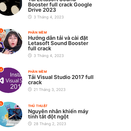
Booster full crack Google
Drive 2023
3 Tháng 4, 2023
3
PHẦN MỀM
Hướng dẫn tải và cài đặt
Letasoft Sound Booster
full crack
3 Tháng 4, 2023
4
PHẦN MỀM
Tải Visual Studio 2017 full
crack
21 Tháng 3, 2023
5
THỦ THUẬT
Nguyên nhân khiến máy
tính tắt đột ngột
28 Tháng 2, 2023