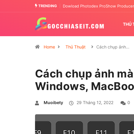
TRENDING
Tải Letasoft Sound Booster full crack
THỦ 
Home
Thủ Thuật
Cách chụp ảnh…
Cách chụp ảnh màn
Windows, MacBoo
Muoibety
29 Tháng 12, 2022
0