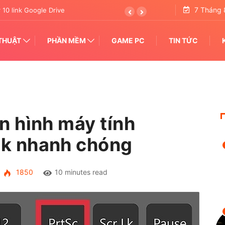
7 Tháng 
 Google Drive 2023
THUẬT
PHẦN MỀM
GAME PC
TIN TỨC
 hình máy tính
k nhanh chóng
1850
10 minutes read