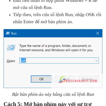
Đầu tiên nhấn tổ hợp phím Windows
+ R để
mở cửa sổ lệnh Run.
Tiếp theo, trên cửa sổ lệnh Run, nhập OSK rồi
nhấn Enter để mở bàn phím ảo.
Bật bàn phím ảo này bằng cửa sổ lệnh Run
Cách 5: Mở bàn phím này với sự trợ