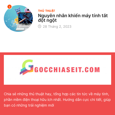
5
THỦ THUẬT
Nguyên nhân khiến máy tính tắt
đột ngột
28 Tháng 2, 2023
Chia sẻ những thủ thuật hay, tổng hợp các tin tức về máy tính,
phần mềm điện thoại hữu ích nhất. Hướng dẫn cực chi tiết, giúp
bạn có những trải nghiệm mới