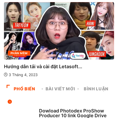
PHẦN MỀM
PHẦN MỀM MÁY TÍNH
Tải Visual Studio 2017 full crack
21 Tháng 3, 2023
PHỔ BIẾN
BÀI VIẾT MỚI
BÌNH LUẬN
1
CHƯA ĐƯỢC PHÂN LOẠI
Dowload Photodex ProShow
Producer 10 link Google Drive