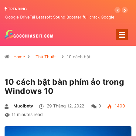
TRENDING
Tải Letasoft Sound Booster full crack Google Drive 2023
Home
Thủ Thuật
10 cách bật…
10 cách bật bàn phím ảo trong
Windows 10
Muoibety
29 Tháng 12, 2022
0
1400
11 minutes read