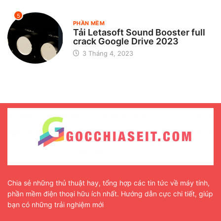
5
PHẦN MỀM
Tải Letasoft Sound Booster full
crack Google Drive 2023
3 Tháng 4, 2023
Chia sẻ những thủ thuật hay, tổng hợp các tin tức về máy tính,
phần mềm điện thoại hữu ích nhất. Hướng dẫn cực chi tiết, giúp
bạn có những trải nghiệm mới