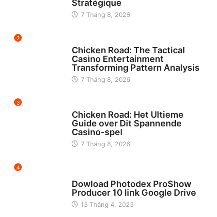
Stratégique
7 Tháng 8, 2026
2
UNCATEGORIZED
Chicken Road: The Tactical
Casino Entertainment
Transforming Pattern Analysis
7 Tháng 8, 2026
3
UNCATEGORIZED
Chicken Road: Het Ultieme
Guide over Dit Spannende
Casino-spel
7 Tháng 8, 2026
4
CHƯA ĐƯỢC PHÂN LOẠI
Dowload Photodex ProShow
Producer 10 link Google Drive
13 Tháng 4, 2023