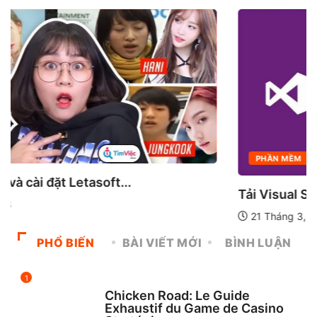
PHẦN MỀM
PHẦN MỀM MÁY TÍNH
Tải Visual Studio 2017 full crack
21 Tháng 3, 2023
PHỔ BIẾN
BÀI VIẾT MỚI
BÌNH LUẬN
1
UNCATEGORIZED
Chicken Road: Le Guide
Exhaustif du Game de Casino