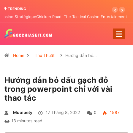
TRENDING
Chicken Road: The Tactical Casino Entertainment Transforming
Pattern Analysis
Home
Thủ Thuật
Hướng dẫn bỏ…
Hướng dẫn bỏ dấu gạch đỏ
trong powerpoint chỉ với vài
thao tác
Muoibety
17 Tháng 8, 2022
0
1587
13 minutes read